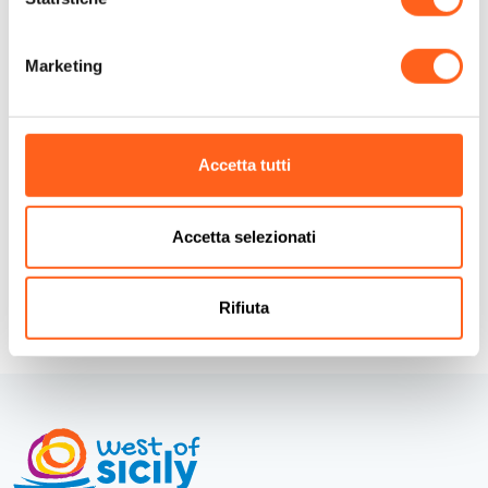
Sito web
Prenota ora
Marketing
Codice CIN
IT081020C1BXZTS6BO
Come arrivare
Accetta tutti
Richiedi info
Accetta selezionati
Rifiuta