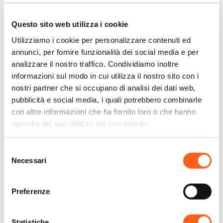
paese e più in fondo ad est si può visitare la
splendida Riserva Naturale dello Zingaro. E’
Questo sito web utilizza i cookie
in questo contesto che si colloca il Bed &
Utilizziamo i cookie per personalizzare contenuti ed
Breakfast Chiedi La Luna.
annunci, per fornire funzionalità dei social media e per
analizzare il nostro traffico. Condividiamo inoltre
informazioni sul modo in cui utilizza il nostro sito con i
Arredato in stile moderno,
...
nostri partner che si occupano di analisi dei dati web,
pubblicità e social media, i quali potrebbero combinarle
+ Leggi di più
con altre informazioni che ha fornito loro o che hanno
raccolto dal suo utilizzo dei loro servizi.
Selezione
Necessari
del
Contatti:
consenso
Chiedilaluna
Preferenze
Cortile R. D’Aquino 4
Telefono
3393667935
Email
info@chiedi-la-luna.it
Statistiche