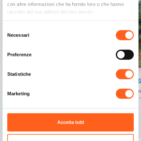
con altre informazioni che ha fornito loro o che hanno
raccolto dal suo utilizzo dei loro servizi.
Selezione
Necessari
del
consenso
Preferenze
Statistiche
Alcamo
Bus
Un abbraccio tra storia e natura
Una pa
Marketing
città -
Accetta tutti