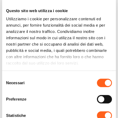
Questo sito web utilizza i cookie
Utilizziamo i cookie per personalizzare contenuti ed
annunci, per fornire funzionalità dei social media e per
Contatti:
analizzare il nostro traffico. Condividiamo inoltre
Parco delle cave di Marsala
informazioni sul modo in cui utilizza il nostro sito con i
c/da S.Anna 6/D
nostri partner che si occupano di analisi dei dati web,
pubblicità e social media, i quali potrebbero combinarle
Telefono
3334496861
con altre informazioni che ha fornito loro o che hanno
Email
parcocavemarsala@libero.it
raccolto dal suo utilizzo dei loro servizi.
Come arrivare
Selezione
Necessari
del
Richiedi info
consenso
Preferenze
Statistiche