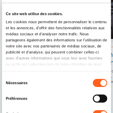
Ce site web utilise des cookies.
Les cookies nous permettent de personnaliser le contenu
et les annonces, d'offrir des fonctionnalités relatives aux
médias sociaux et d'analyser notre trafic. Nous
partageons également des informations sur l'utilisation de
notre site avec nos partenaires de médias sociaux, de
Le culte
Trapani
publicité et d'analyse, qui peuvent combiner celles-ci
San
Au cœur de la cité des deux mers
avec d'autres informations que vous leur avez fournies
Ann
ou qu'ils ont collectées lors de votre utilisation de leurs
services.
Dans c
siècle,
Sélection
sa mer
Nécessaires
du
consentement
Préférences