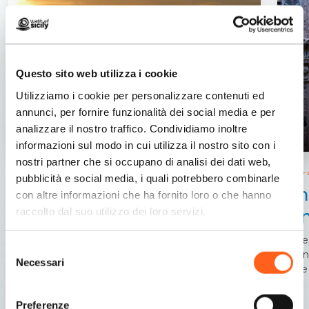
Questo sito web utilizza i cookie
Utilizziamo i cookie per personalizzare contenuti ed
annunci, per fornire funzionalità dei social media e per
analizzare il nostro traffico. Condividiamo inoltre
informazioni sul modo in cui utilizza il nostro sito con i
nostri partner che si occupano di analisi dei dati web,
Il culto
Trapani
pubblicità e social media, i quali potrebbero combinarle
San
con altre informazioni che ha fornito loro o che hanno
Nel cuore della città dei due mari
raccolto dal suo utilizzo dei loro servizi.
Ann
In que
Selezione
trecen
Necessari
del
città e
consenso
Preferenze