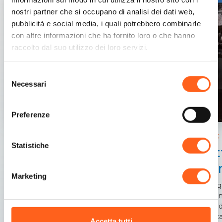
nostri partner che si occupano di analisi dei dati web,
pubblicità e social media, i quali potrebbero combinarle
con altre informazioni che ha fornito loro o che hanno
raccolto dal suo utilizzo dei loro servizi.
Selezione
Necessari
del
consenso
Preferenze
Trapani
Trapani
Statistiche
Cat
Nel cuore della città dei due mari
Mar
Marketing
In ori
presumi
Cattedr
questa
Accetta tutti