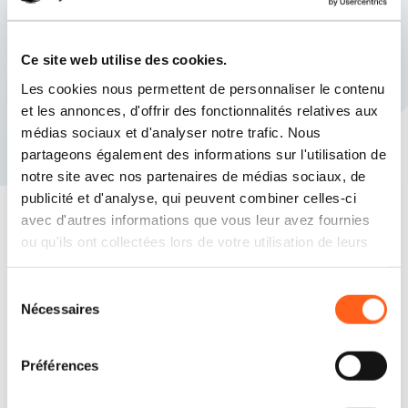
Custonaci
Ce site web utilise des cookies.
Les cookies nous permettent de personnaliser le contenu
Les eaux cristallines de la Baie de Cornino
et les annonces, d'offrir des fonctionnalités relatives aux
médias sociaux et d'analyser notre trafic. Nous
partageons également des informations sur l'utilisation de
notre site avec nos partenaires de médias sociaux, de
publicité et d'analyse, qui peuvent combiner celles-ci
avec d'autres informations que vous leur avez fournies
ou qu'ils ont collectées lors de votre utilisation de leurs
Répondons à vos questions
services.
Sélection
Planifiez vos vacances
Nécessaires
du
consentement
Préférences
Contactez-nous