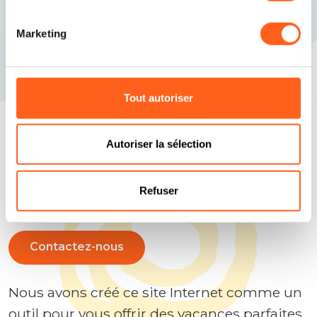
Marketing
Tout autoriser
Autoriser la sélection
Répondons à vos questions
Planifiez vos vacances
Refuser
Contactez-nous
Nous avons créé ce site Internet comme un
outil pour vous offrir des vacances parfaites