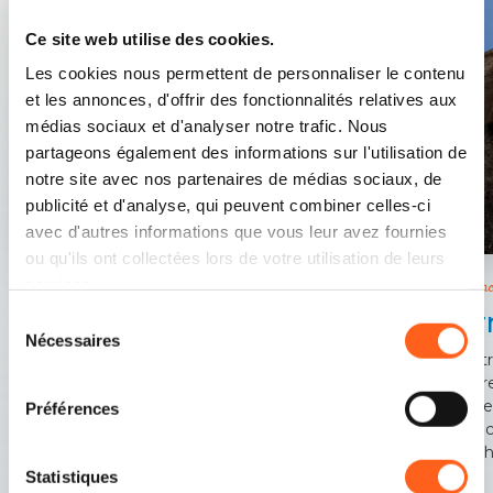
Ce site web utilise des cookies.
Les cookies nous permettent de personnaliser le contenu
et les annonces, d'offrir des fonctionnalités relatives aux
médias sociaux et d'analyser notre trafic. Nous
partageons également des informations sur l'utilisation de
notre site avec nos partenaires de médias sociaux, de
publicité et d'analyse, qui peuvent combiner celles-ci
avec d'autres informations que vous leur avez fournies
ou qu'ils ont collectées lors de votre utilisation de leurs
services.
L'homme et la nature: une coexistence heureuse
Custonac
Salines de Trapani et Paceco
Tor
Sélection
Nécessaires
du
Dans cette réserve naturelle, où l’on peut admirer
Constr
consentement
près de 300 espèces d’oiseaux, l’homme a su
la Tor
pénétrer dans le respect et l’harmonie.
centre
Préférences
et se 
branch
Statistiques