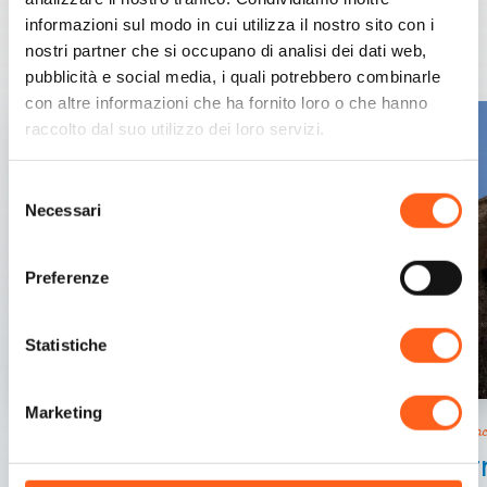
informazioni sul modo in cui utilizza il nostro sito con i
Contenuti correlati
nostri partner che si occupano di analisi dei dati web,
pubblicità e social media, i quali potrebbero combinarle
con altre informazioni che ha fornito loro o che hanno
raccolto dal suo utilizzo dei loro servizi.
Selezione
Necessari
del
consenso
Preferenze
Statistiche
Marketing
Uomo e natura: convivenza felice
Custonac
Saline di Trapani e Paceco
Tor