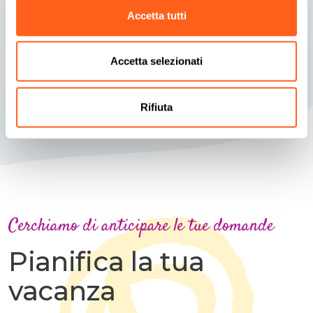
In questa riserva naturale, dove si possono ammirare
Accetta tutti
quasi 300 specie di uccelli, l’uomo è riuscito a
inserirsi con rispetto e armonia.
Accetta selezionati
Rifiuta
Cerchiamo di anticipare le tue domande
Pianifica la tua
vacanza