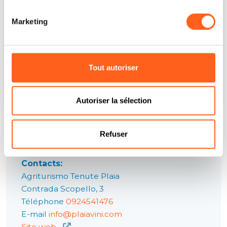
Marketing
Tout autoriser
Un post condiviso da @3dfiti
Autoriser la sélection
Refuser
Contacts:
Agriturismo Tenute Plaia
Contrada Scopello, 3
Téléphone
0924541476
E-mail
info@plaiavini.com
Site web