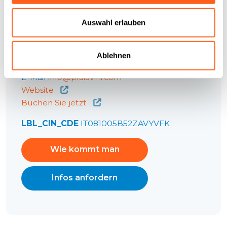
Auswahl erlauben
Kontakte:
Agriturismo Tenute Plaia
Contrada Scopello, 3
Ablehnen
Telefon
0924541476
E-Mail
info@plaiavini.com
Website
Buchen Sie jetzt
LBL_CIN_CDE
IT081005B52ZAVYVFK
Wie kommt man
Infos anfordern