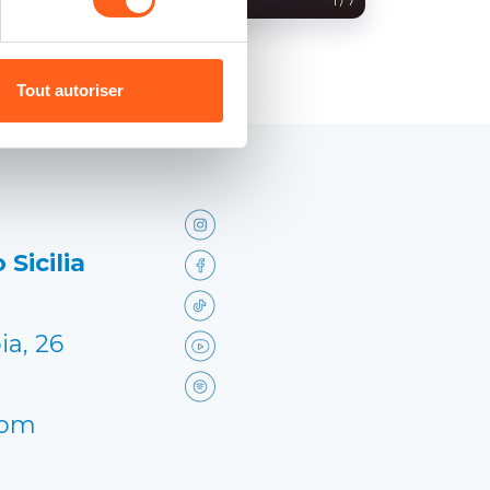
1
/
7
Tout autoriser
 Sicilia
ia, 26
com