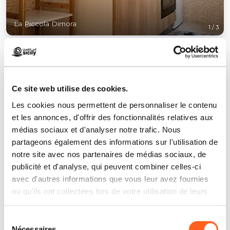
La Piccola Dimora
1
/
3
Ce site web utilise des cookies.
Les cookies nous permettent de personnaliser le contenu
Contacts:
et les annonces, d'offrir des fonctionnalités relatives aux
La Piccola Dimora
médias sociaux et d'analyser notre trafic. Nous
Via della luce,8
partageons également des informations sur l'utilisation de
Téléphone
3498617710
notre site avec nos partenaires de médias sociaux, de
E-mail
paola.loiaconox@gmail.com
publicité et d'analyse, qui peuvent combiner celles-ci
avec d'autres informations que vous leur avez fournies
LBL_CIN_CDE
IT081021C2SSRBM3WG
ou qu'ils ont collectées lors de votre utilisation de leurs
services.
Comment y arriver
Sélection
Nécessaires