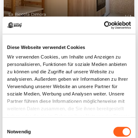
La Piccola Dimora
1
/
3
Diese Webseite verwendet Cookies
Wir verwenden Cookies, um Inhalte und Anzeigen zu
Kontakte:
personalisieren, Funktionen für soziale Medien anbieten
zu können und die Zugriffe auf unsere Website zu
La Piccola Dimora
analysieren. Außerdem geben wir Informationen zu Ihrer
Via della luce,8
Verwendung unserer Website an unsere Partner für
Telefon
3498617710
soziale Medien, Werbung und Analysen weiter. Unsere
E-Mail
paola.loiaconox@gmail.com
Partner führen diese Informationen möglicherweise mit
LBL_CIN_CDE
IT081021C2SSRBM3WG
weiteren Daten zusammen, die Sie ihnen bereitgestellt
haben oder die sie im Rahmen Ihrer Nutzung der Dienste
Wie kommt man
gesammelt haben.
Einwilligungsauswahl
Notwendig