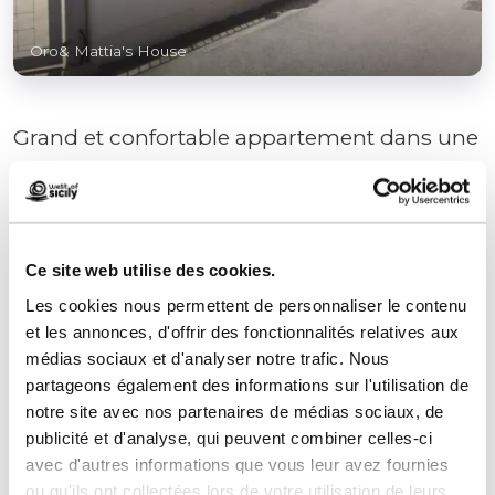
Oro& Mattia's House
Grand et confortable appartement dans une
villa avec place de parking et climatisation.
Espace extérieur avec barbecue. Idéal pour
les couples ou les petites familes.
Ce site web utilise des cookies.
Les cookies nous permettent de personnaliser le contenu
et les annonces, d'offrir des fonctionnalités relatives aux
médias sociaux et d'analyser notre trafic. Nous
partageons également des informations sur l'utilisation de
Contacts:
notre site avec nos partenaires de médias sociaux, de
Oro Mattia's House
publicité et d'analyse, qui peuvent combiner celles-ci
Via Sandro Pertini 52
avec d'autres informations que vous leur avez fournies
Téléphone
3773003861
ou qu'ils ont collectées lors de votre utilisation de leurs