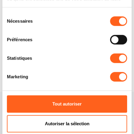
E-mail
giusepprenda@gmail.com
services.
LBL_CIN_CDE
IT081013C27W7X64D8
Sélection
Nécessaires
du
Comment y arriver
consentement
Préférences
Demander des informations
Statistiques
Marketing
Tout autoriser
Autoriser la sélection