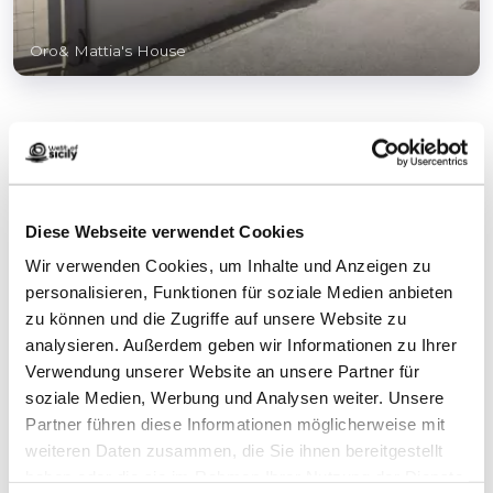
Oro& Mattia's House
Großes und komfortables Apartment in
einer Villa mit Parkplatz und Klimaanlage.
Außenbereich mit Grill. Perfekt für Paare.
Diese Webseite verwendet Cookies
Wir verwenden Cookies, um Inhalte und Anzeigen zu
personalisieren, Funktionen für soziale Medien anbieten
zu können und die Zugriffe auf unsere Website zu
analysieren. Außerdem geben wir Informationen zu Ihrer
Kontakte:
Verwendung unserer Website an unsere Partner für
Oro Mattia's House
soziale Medien, Werbung und Analysen weiter. Unsere
Via Sandro Pertini 52
Partner führen diese Informationen möglicherweise mit
Telefon
3773003861
weiteren Daten zusammen, die Sie ihnen bereitgestellt
E-Mail
giusepprenda@gmail.com
haben oder die sie im Rahmen Ihrer Nutzung der Dienste