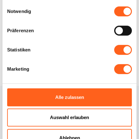
gesammelt haben.
LBL_CIN_CDE
IT081013C27W7X64D8
Einwilligungsauswahl
Notwendig
Wie kommt man
Präferenzen
Infos anfordern
Statistiken
Marketing
Alle zulassen
Auswahl erlauben
Ablehnen