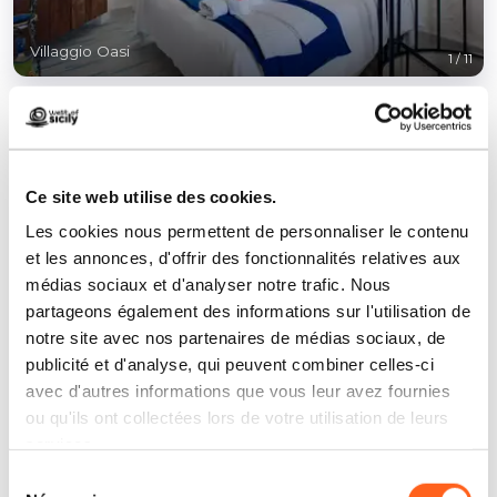
Villaggio Oasi
1
/
11
Ce site web utilise des cookies.
Contacts:
Les cookies nous permettent de personnaliser le contenu
et les annonces, d'offrir des fonctionnalités relatives aux
C.da Camaro - Strada del cimitero
médias sociaux et d'analyser notre trafic. Nous
Favignana
partageons également des informations sur l'utilisation de
Téléphone
0923921635
notre site avec nos partenaires de médias sociaux, de
E-mail
info@loasifavignana.it
publicité et d'analyse, qui peuvent combiner celles-ci
Site web
avec d'autres informations que vous leur avez fournies
Réservez maintenant
ou qu'ils ont collectées lors de votre utilisation de leurs
services.
Comment y arriver
Sélection