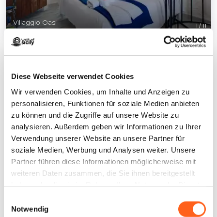
Villaggio Oasi
1
/
11
Diese Webseite verwendet Cookies
Wir verwenden Cookies, um Inhalte und Anzeigen zu
Kontakte:
personalisieren, Funktionen für soziale Medien anbieten
C.da Camaro - Strada del cimitero
zu können und die Zugriffe auf unsere Website zu
Favignana
analysieren. Außerdem geben wir Informationen zu Ihrer
Telefon
0923921635
Verwendung unserer Website an unsere Partner für
E-Mail
info@loasifavignana.it
soziale Medien, Werbung und Analysen weiter. Unsere
Partner führen diese Informationen möglicherweise mit
Website
weiteren Daten zusammen, die Sie ihnen bereitgestellt
Buchen Sie jetzt
haben oder die sie im Rahmen Ihrer Nutzung der Dienste
gesammelt haben.
Wie kommt man
Einwilligungsauswahl
Notwendig