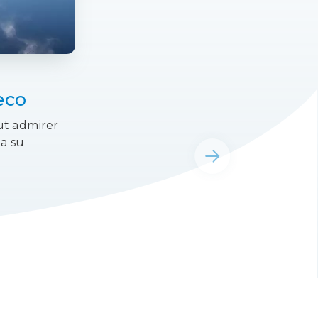
eco
eut admirer
 a su