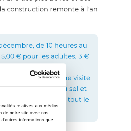
 la construction remonte à l'an
 décembre, de 10 heures au
 5,00 € pour les adultes, 3 €
uite (6-13 ans) Il est
 combinaison avec une visite
couvrir l'histoire du sel et
ine de sel, ainsi que tout le
nnalités relatives aux médias
on de notre site avec nos
 d'autres informations que