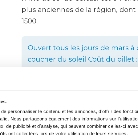
plus anciennes de la région, dont
1500.
Ouvert tous les jours de mars à
coucher du soleil Coût du billet :
pour les personnes à mobilité réd
possible de visiter le musée en
guidée de la mine de sel, pour dé
ies.
de la famille propriétaire de la m
e personnaliser le contenu et les annonces, d'offrir des fonctio
processus de culture du sel.
rafic. Nous partageons également des informations sur l'utilisati
, de publicité et d'analyse, qui peuvent combiner celles-ci avec
ils ont collectées lors de votre utilisation de leurs services.