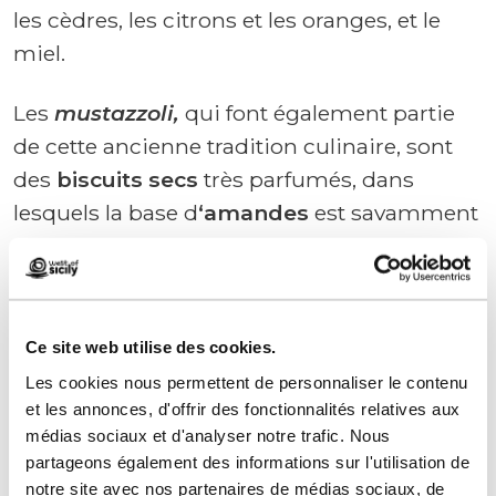
les cèdres, les citrons et les oranges, et le
miel.
Les
mustazzoli,
qui font également partie
de cette ancienne tradition culinaire, sont
des
biscuits secs
très parfumés, dans
lesquels la base d
‘amandes
est savamment
combinée et contaminée par des
ingrédients tels que
la cannelle et les clous
de girofle.
Ces arômes créent une alchimie
parfaite avec le
vin doux
avec lequel ils sont
Ce site web utilise des cookies.
consommés pour adoucir leur consistance,
Les cookies nous permettent de personnaliser le contenu
mais en même temps les rendre plus
et les annonces, d'offrir des fonctionnalités relatives aux
médias sociaux et d'analyser notre trafic. Nous
gourmands.
partageons également des informations sur l'utilisation de
notre site avec nos partenaires de médias sociaux, de