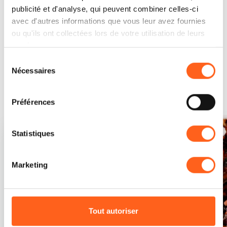
publicité et d'analyse, qui peuvent combiner celles-ci
Demander des informations
avec d'autres informations que vous leur avez fournies
ou qu'ils ont collectées lors de votre utilisation de leurs
services.
Sélection
Cela pourrait vous
Nécessaires
du
intéresser...
consentement
Préférences
Statistiques
Marketing
Tout autoriser