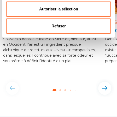
Autoriser la sélection
SAVEUR ET COULEUR S'ENTREMÊLENT À MERVEILLE
VALDE
Refuser
Ail rouge de Nubie
Bis
Souverain dans la cuisine en Sicile et, bien sûr, aussi
Dans le
en Occident, l’ail est un ingrédient presque
occiden
alchimique de recettes aux saveurs incomparables,
existe
dans lesquelles il contribue avec sa forte odeur et
“Buccel
son arôme à définir l’identité d’un plat.
prépar