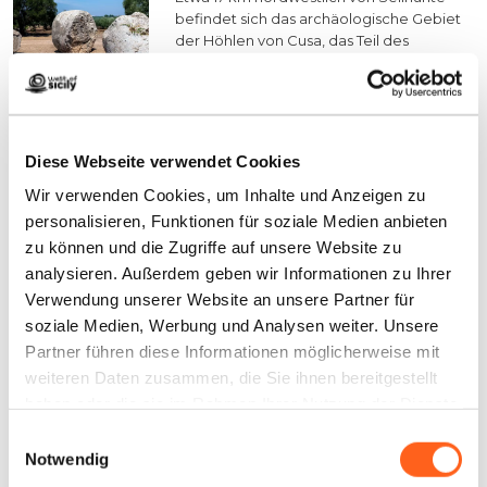
befindet sich das archäologische Gebiet
der Höhlen von Cusa, das Teil des
Archäologischen Parks von Selinunte ist,
da diese Steinbrüche in engem
Zusammenhang mit der antiken
megarischen Kolonie stehen.
Finde mehr heraus
Diese Webseite verwendet Cookies
Wir verwenden Cookies, um Inhalte und Anzeigen zu
personalisieren, Funktionen für soziale Medien anbieten
Im Archäologischen Park von Segesta und
zu können und die Zugriffe auf unsere Website zu
im Wald von Angimbè
analysieren. Außerdem geben wir Informationen zu Ihrer
Verwendung unserer Website an unsere Partner für
soziale Medien, Werbung und Analysen weiter. Unsere
Der Archäologische Park von
Segesta
Partner führen diese Informationen möglicherweise mit
weiteren Daten zusammen, die Sie ihnen bereitgestellt
Segesta, das zusammen mit Eryx (Erice)
haben oder die sie im Rahmen Ihrer Nutzung der Dienste
ein sehr wichtiges politisches Zentrum der
Elymer war, ist ein monumentaler Ort
gesammelt haben.
Einwilligungsauswahl
inmitten einer hügeligen mediterranen
Notwendig
Landschaft mit unbestritten