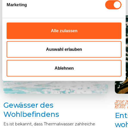
Marketing
Alle zulassen
Auswahl erlauben
Ablehnen
JEDE Z
Gewässer des
REISE 
Wohlbefindens
Ent
woh
Es ist bekannt, dass Thermalwasser zahlreiche