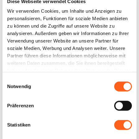
Einrichtungen gehen, wo das Wasser bei
Diese Webseite verwendet Cookies
etwa 45°C entspringt.
Wir verwenden Cookies, um Inhalte und Anzeigen zu
personalisieren, Funktionen für soziale Medien anbieten
zu können und die Zugriffe auf unsere Website zu
Castellamare Del Golfo
analysieren. Außerdem geben wir Informationen zu Ihrer
Verwendung unserer Website an unsere Partner für
Ein natürliches Amphitheater am Meer,
soziale Medien, Werbung und Analysen weiter. Unsere
das Zigeunerreservat, die Faraglioni-
Felsen
Partner führen diese Informationen möglicherweise mit
weiteren Daten zusammen, die Sie ihnen bereitgestellt
Finde mehr heraus
haben oder die sie im Rahmen Ihrer Nutzung der Dienste
gesammelt haben.
Einwilligungsauswahl
Notwendig
Informationen anfordern
Präferenzen
Könnte es für Sie
Statistiken
interessant sein...