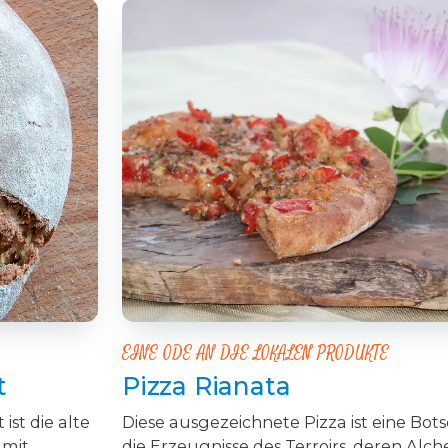
EINE ODE AN DIE LOKALEN PRODUKTE
t
Pizza Rianata
ist die alte
Diese ausgezeichnete Pizza ist eine Bots
 mit
die Erzeugnisse des Terroirs, deren Alch