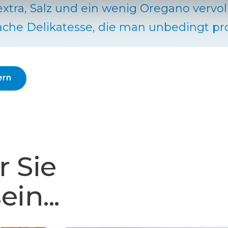
extra, Salz und ein wenig Oregano vervo
ache Delikatesse, die man unbedingt pro
ern
r Sie
in...