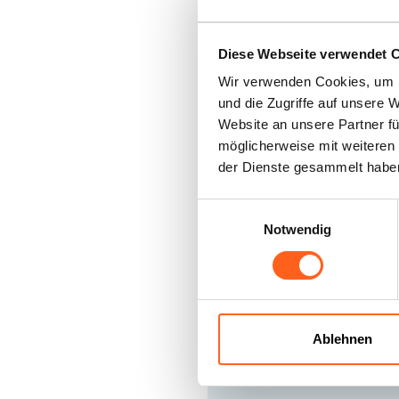
schönen Strände d
Diese Webseite verwendet 
In Scopello zum B
Wir verwenden Cookies, um I
Kundschaft sehen, d
und die Zugriffe auf unsere 
Website an unsere Partner fü
gelangen. Die Erfo
möglicherweise mit weiteren
wird das hausgemac
der Dienste gesammelt habe
stundenlang aufge
Einwilligungsauswahl
Notwendig
mit den anderen s
kennzeichnen alle 
Gebietsverbundenhe
geschnittene sogen
Ablehnen