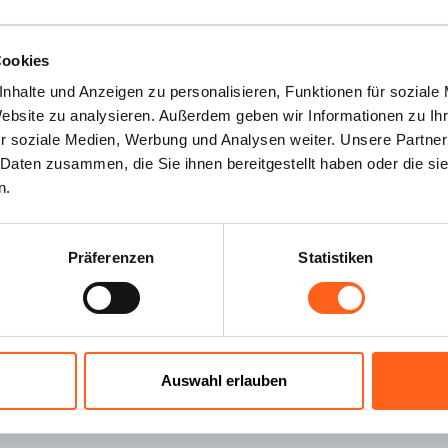
ieser Gegend besuchen.
Cookies
eispiel kann man an Sommertagen eine 
nhalte und Anzeigen zu personalisieren, Funktionen für soziale
ie darauf wartet, ins Innere eines klei
Website zu analysieren. Außerdem geben wir Informationen zu I
r soziale Medien, Werbung und Analysen weiter. Unsere Partner
lgsgeheimnisse des Cunzato-Brotes sind 
 Daten zusammen, die Sie ihnen bereitgestellt haben oder die s
hte Hartweizenbrot aus Sauerteig herge
n.
hen muss, bevor er im Holzofen gebac
Präferenzen
Statistiken
chmackhaften Zutaten gefüllt wird. Zu
Zutaten, die dieses Brot ausmachen, ein
it: Tomaten, frischer Schafskäse (der i
annte Primosale) und Sardellen.
Auswahl erlauben