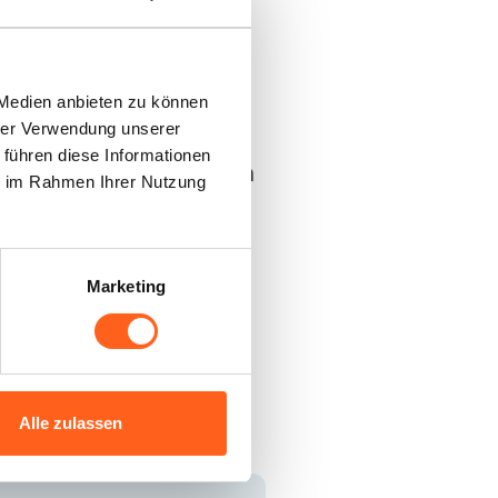
lange Schlange von
 Medien anbieten zu können
nen Holzofens zu
hrer Verwendung unserer
 führen diese Informationen
vielfältig: zum einen
ie im Rahmen Ihrer Nutzung
stellt, der
ken und noch warm
Marketing
m anderen
e starke
n Scheiben
Alle zulassen