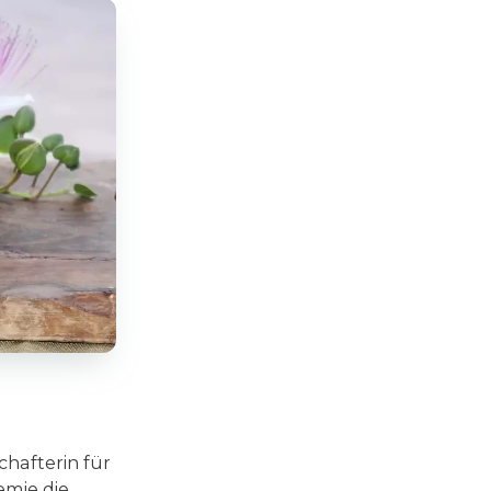
chafterin für
emie die