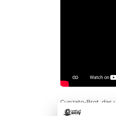
Cunzato-Brot, das
Scopello stammt, g