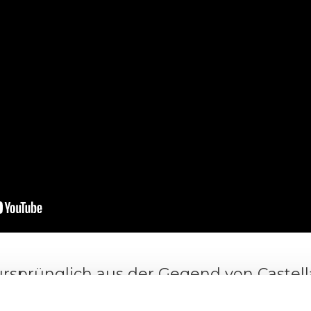
 ursprünglich aus der Gegend von Cast
ehört zu den typischen Lunchpaketen der