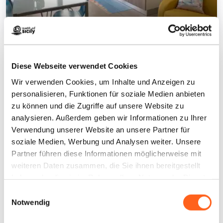
Appartamenti Nonna Lina
1
/
10
Diese Webseite verwendet Cookies
Wir verwenden Cookies, um Inhalte und Anzeigen zu
personalisieren, Funktionen für soziale Medien anbieten
Kontakte:
zu können und die Zugriffe auf unsere Website zu
Via scucina 180
analysieren. Außerdem geben wir Informationen zu Ihrer
Custonaci
Verwendung unserer Website an unsere Partner für
Telefon
3496922452
soziale Medien, Werbung und Analysen weiter. Unsere
Partner führen diese Informationen möglicherweise mit
E-Mail
loredana.morfino78@gmail.com
weiteren Daten zusammen, die Sie ihnen bereitgestellt
haben oder die sie im Rahmen Ihrer Nutzung der Dienste
Wie kommt man
gesammelt haben.
Einwilligungsauswahl
Notwendig
Infos anfordern