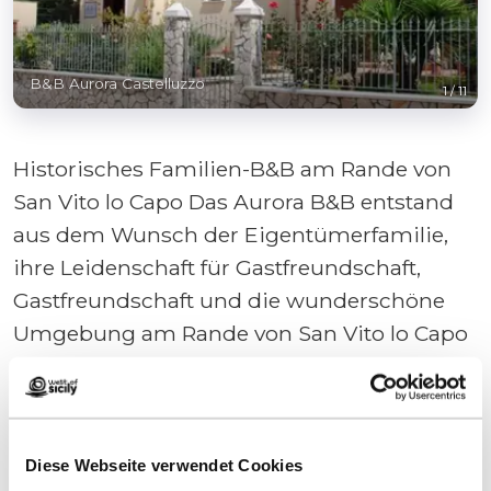
B&B Aurora Castelluzzo
1
/
11
Historisches Familien-B&B am Rande von
San Vito lo Capo Das Aurora B&B entstand
aus dem Wunsch der Eigentümerfamilie,
ihre Leidenschaft für Gastfreundschaft,
Gastfreundschaft und die wunderschöne
Umgebung am Rande von San Vito lo Capo
zu pflegen. Aurora war eines der ersten Bed
& Breakfasts in Castelluzzo, einem kleinen
ländlichen Dorf mit Blick auf das Meer. Am
Rande von San Vito lo Capo Das Aurora Bed
Diese Webseite verwendet Cookies