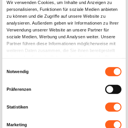
& Breakfast im Herzen des Castelluzzo-Tals
Wir verwenden Cookies, um Inhalte und Anzeigen zu
personalisieren, Funktionen für soziale Medien anbieten
am Rande von San Vito lo Capo ist von viel
zu können und die Zugriffe auf unsere Website zu
Grün umgeben. Rundherum die
analysieren. Außerdem geben wir Informationen zu Ihrer
charakteristische mediterrane Macchia,
...
Verwendung unserer Website an unsere Partner für
soziale Medien, Werbung und Analysen weiter. Unsere
+ Read more
Partner führen diese Informationen möglicherweise mit
weiteren Daten zusammen, die Sie ihnen bereitgestellt
haben oder die sie im Rahmen Ihrer Nutzung der Dienste
gesammelt haben.
Einwilligungsauswahl
Notwendig
Kontakte:
BnB Aurora Castelluzzo
Präferenzen
Via Don Bartolo n 58
Telefon
3279959737
Statistiken
E-Mail
info@aurorasanvito.it
Website
Marketing
LBL_CIN_CDE
IT081020C1VDQBM7JA