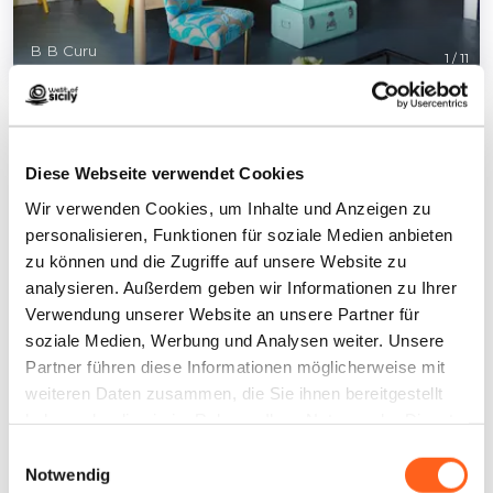
B B Curu
1
/
11
Diese Webseite verwendet Cookies
Wir verwenden Cookies, um Inhalte und Anzeigen zu
Kontakte:
personalisieren, Funktionen für soziale Medien anbieten
Via Giuseppe Verdi, 132
zu können und die Zugriffe auf unsere Website zu
Castellammare del Golfo
analysieren. Außerdem geben wir Informationen zu Ihrer
Telefon
+393288648165
Verwendung unserer Website an unsere Partner für
E-Mail
info@curu.it
soziale Medien, Werbung und Analysen weiter. Unsere
Partner führen diese Informationen möglicherweise mit
Website
weiteren Daten zusammen, die Sie ihnen bereitgestellt
Buchen Sie jetzt
haben oder die sie im Rahmen Ihrer Nutzung der Dienste
gesammelt haben.
Wie kommt man
Einwilligungsauswahl
Notwendig