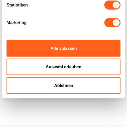
Contrada Baronazzo Amafi 8 Marsala
Statistiken
Telefon
0039 0923 746222
Mobiltelefon
whatsapp: 377 327 1098
Marketing
E-Mail
info@bagliooneto.it
Website
Buchen Sie jetzt
Alle zulassen
LBL_CIN_CDE
IT081011A1YKB7Z8YU
Wie kommt man
Auswahl erlauben
Infos anfordern
Ablehnen