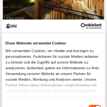
Cerri Hotel
1
/
4
Diese Webseite verwendet Cookies
Wir verwenden Cookies, um Inhalte und Anzeigen zu
personalisieren, Funktionen für soziale Medien anbieten
Kontakte:
zu können und die Zugriffe auf unsere Website zu
Cerri Hotel
analysieren. Außerdem geben wir Informationen zu Ihrer
Via Mascagni 4
Verwendung unserer Website an unsere Partner für
Telefon
092434999
soziale Medien, Werbung und Analysen weiter. Unsere
E-Mail
info@cerrihotel.it
Partner führen diese Informationen möglicherweise mit
Website
weiteren Daten zusammen, die Sie ihnen bereitgestellt
haben oder die sie im Rahmen Ihrer Nutzung der Dienste
LBL_CIN_CDE
IT081005A126PFB53B
gesammelt haben.
Einwilligungsauswahl