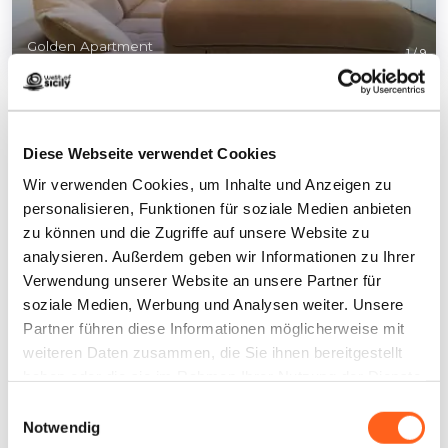
Golden Apartment
1
/
9
Diese Webseite verwendet Cookies
Wir verwenden Cookies, um Inhalte und Anzeigen zu
Kontakte:
personalisieren, Funktionen für soziale Medien anbieten
zu können und die Zugriffe auf unsere Website zu
Golden Apartment
analysieren. Außerdem geben wir Informationen zu Ihrer
Via san giovanni bosco, 36
Verwendung unserer Website an unsere Partner für
Telefon
3283249169
soziale Medien, Werbung und Analysen weiter. Unsere
E-Mail
marsalagoldenapartment@gmail.com
Partner führen diese Informationen möglicherweise mit
LBL_CIN_CDE
IT081011C2MW2UJNI7
weiteren Daten zusammen, die Sie ihnen bereitgestellt
haben oder die sie im Rahmen Ihrer Nutzung der Dienste
Wie kommt man
gesammelt haben.
Einwilligungsauswahl
Notwendig