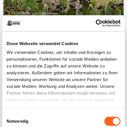
Il Ficodindia casa vacanze
1
/
11
Diese Webseite verwendet Cookies
Wir verwenden Cookies, um Inhalte und Anzeigen zu
Kontakte:
personalisieren, Funktionen für soziale Medien anbieten
zu können und die Zugriffe auf unsere Website zu
Il Ficodindia casa vacanze
analysieren. Außerdem geben wir Informationen zu Ihrer
Via Leonardo Sciascia, 17
Verwendung unserer Website an unsere Partner für
Telefon
3491568307
soziale Medien, Werbung und Analysen weiter. Unsere
E-Mail
casavacanzeolficodindia@gmail.com
Partner führen diese Informationen möglicherweise mit
LBL_CIN_CDE
IT081020C264QDNZ2D
weiteren Daten zusammen, die Sie ihnen bereitgestellt
haben oder die sie im Rahmen Ihrer Nutzung der Dienste
Wie kommt man
gesammelt haben.
Einwilligungsauswahl
Notwendig