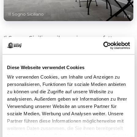
Il Sogno Siciliano
1
/
9
Il Sogno Siciliano, il soggiorno perfetto per
una vacanza perfetta.
Diese Webseite verwendet Cookies
Wir verwenden Cookies, um Inhalte und Anzeigen zu
personalisieren, Funktionen für soziale Medien anbieten
Kontakte:
zu können und die Zugriffe auf unsere Website zu
Il Sogno Siciliano
analysieren. Außerdem geben wir Informationen zu Ihrer
Via XX Settembre, 6
Verwendung unserer Website an unsere Partner für
Telefon
3514910027
soziale Medien, Werbung und Analysen weiter. Unsere
E-Mail
ilsognosicilianomazara@gmail.com
Partner führen diese Informationen möglicherweise mit
Website
weiteren Daten zusammen, die Sie ihnen bereitgestellt
Buchen Sie jetzt
haben oder die sie im Rahmen Ihrer Nutzung der Dienste