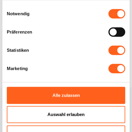
gesammelt haben.
Einwilligungsauswahl
LBL_CIN_CDE
IT081012C2BX9G46C7
Notwendig
Wie kommt man
Präferenzen
Infos anfordern
Statistiken
Marketing
Alle zulassen
Auswahl erlauben