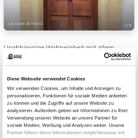
Le case di Mariù
1
/
11
Unabhängige Wohneinheit mit allem
Komfort in der charakteristischen Mazara-
Kasbah Klimaanlage, kostenloses WLAN,
Handtücher und Bettwäsche vorhanden
Diese Webseite verwendet Cookies
Externes Wäschefach
Wir verwenden Cookies, um Inhalte und Anzeigen zu
personalisieren, Funktionen für soziale Medien anbieten
zu können und die Zugriffe auf unsere Website zu
analysieren. Außerdem geben wir Informationen zu Ihrer
Verwendung unserer Website an unsere Partner für
soziale Medien, Werbung und Analysen weiter. Unsere
Kontakte:
Partner führen diese Informationen möglicherweise mit
Le case di Mariù