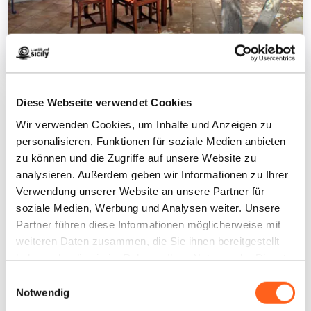
Le Margherite B&B
1
/
7
Diese Webseite verwendet Cookies
Wir verwenden Cookies, um Inhalte und Anzeigen zu
personalisieren, Funktionen für soziale Medien anbieten
zu können und die Zugriffe auf unsere Website zu
Kontakte:
analysieren. Außerdem geben wir Informationen zu Ihrer
via regina margherita 70
Verwendung unserer Website an unsere Partner für
San Vito Lo Capo
soziale Medien, Werbung und Analysen weiter. Unsere
Telefon
0923621008
Partner führen diese Informationen möglicherweise mit
E-Mail
gianni79p@yahoo.it
weiteren Daten zusammen, die Sie ihnen bereitgestellt
haben oder die sie im Rahmen Ihrer Nutzung der Dienste
Wie kommt man
gesammelt haben.
Einwilligungsauswahl
Notwendig
Infos anfordern