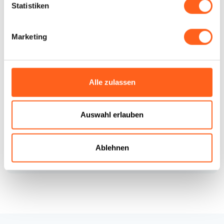
MIRABILIA ARAB HOUSE
Statistiken
VIA PESCATORI 10/B
Telefon
+393332955698
Marketing
E-Mail
mirabiliaarabhouse@gmail.com
Website
Buchen Sie jetzt
Alle zulassen
LBL_CIN_CDE
IT081012B4KZGWPR73
Wie kommt man
Auswahl erlauben
Infos anfordern
Ablehnen