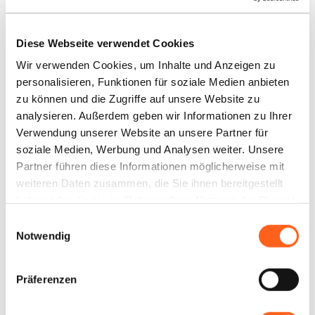
sowie kostenloses WLAN. Das blaue
Zimmer ist mit arabischen Dekorationen
Diese Webseite verwendet Cookies
geschmückt, orientiert sich an Mekka und
ist mit Darstellungen und Teppichen im
Wir verwenden Cookies, um Inhalte und Anzeigen zu
personalisieren, Funktionen für soziale Medien anbieten
arabischen Stil geschmückt – ein idealer Ort
zu können und die Zugriffe auf unsere Website zu
für Momente der Entspannung. Das
analysieren. Außerdem geben wir Informationen zu Ihrer
Schlafzimmer mit seinen edlen Möbeln und
Verwendung unserer Website an unsere Partner für
Farben hüllt Sie in ein elegantes Ambiente,
...
soziale Medien, Werbung und Analysen weiter. Unsere
Partner führen diese Informationen möglicherweise mit
weiteren Daten zusammen, die Sie ihnen bereitgestellt
+ Read more
haben oder die sie im Rahmen Ihrer Nutzung der Dienste
gesammelt haben.
Einwilligungsauswahl
Notwendig
Präferenzen
Kontakte: