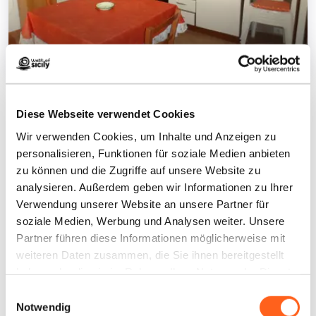
Monte Cofano Lido Di Cornino Sicily
1
/
7
Diese Webseite verwendet Cookies
Wir verwenden Cookies, um Inhalte und Anzeigen zu
personalisieren, Funktionen für soziale Medien anbieten
zu können und die Zugriffe auf unsere Website zu
Kontakte:
analysieren. Außerdem geben wir Informationen zu Ihrer
via giacomo leopardi
Verwendung unserer Website an unsere Partner für
Custonaci
soziale Medien, Werbung und Analysen weiter. Unsere
Telefon
3495600510
Partner führen diese Informationen möglicherweise mit
E-Mail
info@minaudoaffitti.it
weiteren Daten zusammen, die Sie ihnen bereitgestellt
Website
haben oder die sie im Rahmen Ihrer Nutzung der Dienste
gesammelt haben.
Einwilligungsauswahl
Wie kommt man
Notwendig