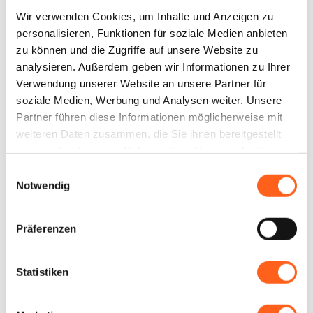
„schwarze Perle des Mittelmeers“ genannt
Wir verwenden Cookies, um Inhalte und Anzeigen zu
wird. Das Suvaki Resort **** befindet sich an
personalisieren, Funktionen für soziale Medien anbieten
der Westküste von Pantelleria und liegt nur
zu können und die Zugriffe auf unsere Website zu
wenige Meter vom Meer entfernt zwischen
analysieren. Außerdem geben wir Informationen zu Ihrer
Verwendung unserer Website an unsere Partner für
den zahlreichen Buchten und Klippen,
...
soziale Medien, Werbung und Analysen weiter. Unsere
Partner führen diese Informationen möglicherweise mit
+ Read more
weiteren Daten zusammen, die Sie ihnen bereitgestellt
haben oder die sie im Rahmen Ihrer Nutzung der Dienste
gesammelt haben.
Einwilligungsauswahl
Notwendig
Kontakte:
Präferenzen
PANTELLERIA INN SRL
VIA CIMILLIA 6
Telefon
0923-916663
Statistiken
E-Mail
booking@qaleapantelleria.com
Website