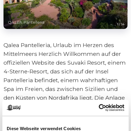
QALEA Pantelleria
1
/
14
Qalea Pantelleria, Urlaub im Herzen des
Mittelmeers Herzlich Willkommen auf der
offiziellen Website des Suvaki Resort, einem
4-Sterne-Resort, das sich auf der Insel
Pantelleria befindet, einem wahrhaftigen
Spa im Freien, das zwischen Sizilien und
den Küsten von Nordafrika liegt. Die Anlage
ist ein idealer Ausgangspunkt für
diejenigen, die die wunderschöne Insel
Pantelleria erkunden wollen, die auch die
Diese Webseite verwendet Cookies