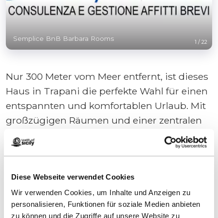
Semplice BnB Barbara Rooms
1
/
22
Nur 300 Meter vom Meer entfernt, ist dieses
Haus in Trapani die perfekte Wahl für einen
entspannten und komfortablen Urlaub. Mit
großzügigen Räumen und einer zentralen
Lage ist es ideal für Familien und Gruppen
bis zu 7 Personen. Die Unterkunft verfügt
über 2 Doppelzimmer, jedes mit
Klimaanlage, und ein Wohnzimmer mit
Diese Webseite verwendet Cookies
Schlafsofa und Einzelbett,
...
Wir verwenden Cookies, um Inhalte und Anzeigen zu
personalisieren, Funktionen für soziale Medien anbieten
zu können und die Zugriffe auf unsere Website zu