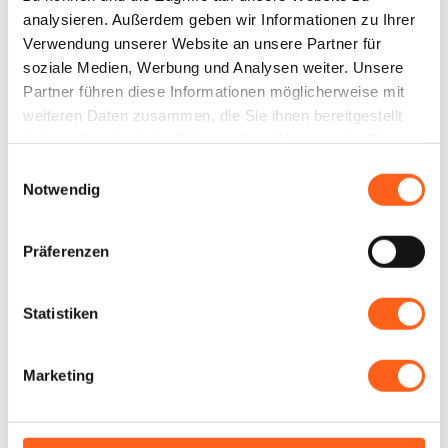
+ Read more
analysieren. Außerdem geben wir Informationen zu Ihrer
Verwendung unserer Website an unsere Partner für
soziale Medien, Werbung und Analysen weiter. Unsere
Partner führen diese Informationen möglicherweise mit
weiteren Daten zusammen, die Sie ihnen bereitgestellt
Kontakte:
haben oder die sie im Rahmen Ihrer Nutzung der Dienste
Barbara Rooms
gesammelt haben.
Einwilligungsauswahl
Via Nicolò Riccio; 44
Notwendig
Telefon
3737398898
E-Mail
gestionebarbara1@gmail.com
Präferenzen
Website
Buchen Sie jetzt
Statistiken
LBL_CIN_CDE
IT081021C2AQHFKM3C
Wie kommt man
Marketing
Infos anfordern