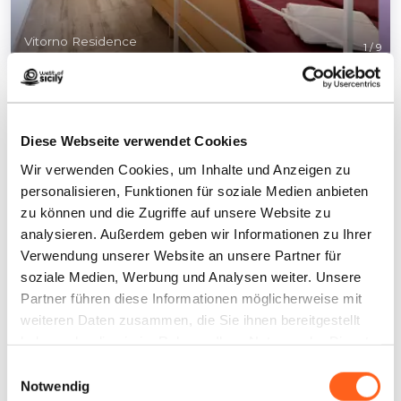
Vitorno Residence
1
/
9
Diese Webseite verwendet Cookies
Wir verwenden Cookies, um Inhalte und Anzeigen zu
Kontakte:
personalisieren, Funktionen für soziale Medien anbieten
Via Senia 41
zu können und die Zugriffe auf unsere Website zu
San Vito Lo Capo
analysieren. Außerdem geben wir Informationen zu Ihrer
Telefon
09231986980
Verwendung unserer Website an unsere Partner für
E-Mail
info@vitornosanvito.it
soziale Medien, Werbung und Analysen weiter. Unsere
Partner führen diese Informationen möglicherweise mit
Website
weiteren Daten zusammen, die Sie ihnen bereitgestellt
Buchen Sie jetzt
haben oder die sie im Rahmen Ihrer Nutzung der Dienste
gesammelt haben.
Wie kommt man
Einwilligungsauswahl
Notwendig