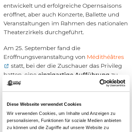
entwickelt und erfolgreiche Opernsaisons
eröffnet, aber auch Konzerte, Ballette und
Veranstaltungen im Rahmen des nationalen
Theaterzirkels durchgeführt.
Am 25. September fand die
Eröffnungsveranstaltung von
Médithéâtres
statt, bei der die Zuschauer das Privileg
hatten, eine
einzigartige Aufführung
zu
erleben, die zwei Meisterwerke der
klassischen Musik in den Vordergrund
stellte: die Suite Nr. 3 in D-Dur BWV 1068 von
Diese Webseite verwendet Cookies
J. S. Bach und “La serva padrona” von G. B.
Wir verwenden Cookies, um Inhalte und Anzeigen zu
Pergolesi.
personalisieren, Funktionen für soziale Medien anbieten
zu können und die Zugriffe auf unsere Website zu