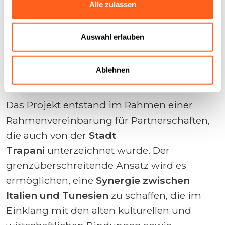
die
Agence de Mise en Valeur du
Alle zulassen
Patrimoine et de Promotion Culturelle-
AMVPPC
,
die Confédération des
Auswahl erlauben
Entreprises Citoyennes de Tunisie-CONECT
und das
Théâtre de l’Opéra de Tunis-TOT
Ablehnen
für den tunesischen Teil.
Das Projekt entstand im Rahmen einer
Rahmenvereinbarung für Partnerschaften,
die auch von der
Stadt
Trapani
unterzeichnet wurde. Der
grenzüberschreitende Ansatz wird es
ermöglichen, eine
Synergie zwischen
Italien und Tunesien
zu schaffen, die im
Einklang mit den alten kulturellen und