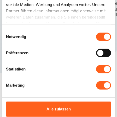
Weiße Strände, blaues Meer: der Traumurlaub!
Baia d
soziale Medien, Werbung und Analysen weiter. Unsere
Kompl
Partner führen diese Informationen möglicherweise mit
Castel
weiteren Daten zusammen, die Sie ihnen bereitgestellt
haben oder die sie im Rahmen Ihrer Nutzung der Dienste
gesammelt haben.
Einwilligungsauswahl
Notwendig
Präferenzen
Statistiken
Marketing
Fragen? Antworten!
Planen Sie Ihren
Alle zulassen