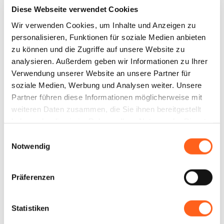
normannische Landkirche mit Blick
Diese Webseite verwendet Cookies
auf das Mittelmeer, die Teil eines
Wir verwenden Cookies, um Inhalte und Anzeigen zu
bedeutenden monumentalen
personalisieren, Funktionen für soziale Medien anbieten
Komplexes ist.
zu können und die Zugriffe auf unsere Website zu
Finde mehr heraus
analysieren. Außerdem geben wir Informationen zu Ihrer
Verwendung unserer Website an unsere Partner für
soziale Medien, Werbung und Analysen weiter. Unsere
Partner führen diese Informationen möglicherweise mit
#2 Eine Entdeckungsbootsfahrt zu den
weiteren Daten zusammen, die Sie ihnen bereitgestellt
Grotten der Insel
haben oder die sie im Rahmen Ihrer Nutzung der Dienste
gesammelt haben.
Einwilligungsauswahl
Notwendig
Ferien auf dem Boot
Die Küsten Westsiziliens sind
wunderschön und voller magischer
Präferenzen
Orte, ebenso wie die zahlreichen
Grotten der Inseln, deren Entdeckung
man nicht versäumen sollte.
Statistiken
Finde mehr heraus