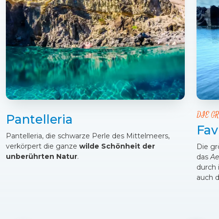
DIE GR
Pantelleria
Fav
Pantelleria, die schwarze Perle des Mittelmeers,
verkörpert die ganze
wilde Schönheit der
Die gr
unberührten Natur
.
das
Ae
durch 
auch d