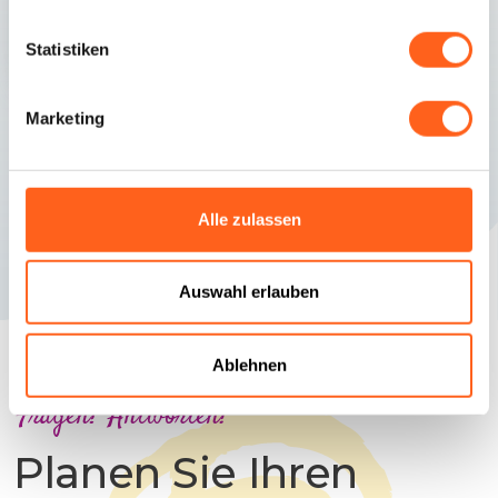
Statistiken
Valderice
Marketing
Ein Bad im blauen Meer, eine Radtour durch die
Hügel, vier Schritte durch die Geschichte: der
Triathlon der Reisenden.
Alle zulassen
Auswahl erlauben
Ablehnen
Fragen? Antworten!
Planen Sie Ihren