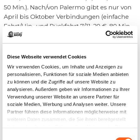
50 Min.). Nach/von Palermo gibt es nur von
April bis Oktober Verbindungen (einfache
Fahrt/Hin- und Rückfahrt 7/11, 20 €, 80 Min.,
3 Fahrten pro Tag Mo – Sa). An Sonn- und
Feiertagen gibt es keine Verbindungen.
Diese Webseite verwendet Cookies
Nach/von Erice
Wir verwenden Cookies, um Inhalte und Anzeigen zu
personalisieren, Funktionen für soziale Medien anbieten
Die AST-Busse (p121) fahren nach/von
zu können und die Zugriffe auf unsere Website zu
Trapani (einfache Fahrt/Hin- und Rückfahrt
analysieren. Außerdem geben wir Informationen zu Ihrer
2,90/4,80 €, 40 Min. bis 1 Std., 4 – 6 Fahrten
Verwendung unserer Website an unsere Partner für
soziale Medien, Werbung und Analysen weiter. Unsere
pro Tag); die Haltestelle in Trapani befindet
Partner führen diese Informationen möglicherweise mit
sich am Hafen gegenüber der Anlegestelle
weiteren Daten zusammen, die Sie ihnen bereitgestellt
für Tragflügelboote und die Haltestelle in
haben oder die sie im Rahmen Ihrer Nutzung der Dienste
Erice am Fuße des historischen Zentrums
gesammelt haben.
Einwilligungsauswahl