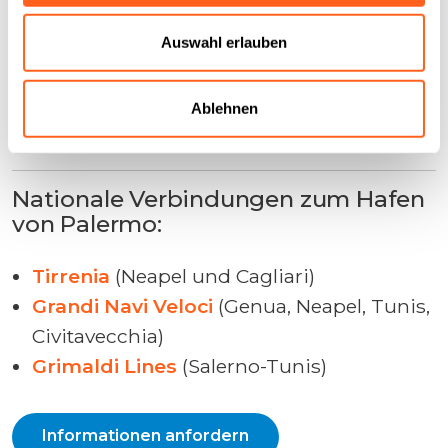
Tragflügelboote von/nach Marsala –
Ägadische Inseln (10,63 €, 1 – 1 Std. 30
Auswahl erlauben
Min.).
Schnellfähren nach Pantelleria (40,38 €, 2
Ablehnen
Std., 1 Abfahrt pro Tag)
Nationale Verbindungen zum Hafen
von Palermo:
Tirrenia
(Neapel und Cagliari)
Grandi Navi Veloci
(Genua, Neapel, Tunis,
Civitavecchia)
Grimaldi Lines
(Salerno-Tunis)
Informationen anfordern