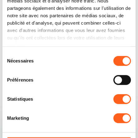
médias sociaux et d'analyser notre trafic. Nous
partageons également des informations sur l'utilisation de
Comment y arriver
notre site avec nos partenaires de médias sociaux, de
publicité et d'analyse, qui peuvent combiner celles-ci
avec d'autres informations que vous leur avez fournies
Demander des informations
ou qu'ils ont collectées lors de votre utilisation de leurs
services.
Sélection
Nécessaires
du
consentement
Préférences
Contenu associé
Statistiques
Marketing