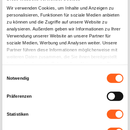
dreißig Schöpfungsjahre dieses großen
Wir verwenden Cookies, um Inhalte und Anzeigen zu
Meisters umfassen, der eine Symbolfigur
personalisieren, Funktionen für soziale Medien anbieten
der Kunst des zwanzigsten Jahrhunderts ist.
zu können und die Zugriffe auf unsere Website zu
analysieren. Außerdem geben wir Informationen zu Ihrer
Verwendung unserer Website an unsere Partner für
soziale Medien, Werbung und Analysen weiter. Unsere
Partner führen diese Informationen möglicherweise mit
weiteren Daten zusammen, die Sie ihnen bereitgestellt
haben oder die sie im Rahmen Ihrer Nutzung der Dienste
Wie kommt man
gesammelt haben.
Einwilligungsauswahl
Notwendig
Infos anfordern
Präferenzen
Statistiken