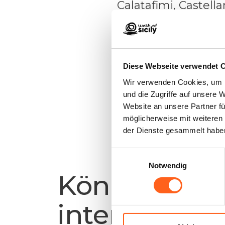
Calatafimi, Castell
Gibellina, S. Ninfa
die Provinz Paler
Poggioreale.
Diese Webseite verwendet 
Wir verwenden Cookies, um I
und die Zugriffe auf unsere 
Informationen anford
Website an unsere Partner fü
möglicherweise mit weiteren
der Dienste gesammelt habe
Einwilligungsauswahl
Notwendig
Könnte es fü
interessant se