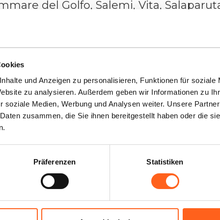
ammare del Golfo, Salemi, Vita, Salaparu
 und Buseto Palizzolo erzeugt und erstreck
mo mit den Gemeinden Monreale, Partin
Cookies
nhalte und Anzeigen zu personalisieren, Funktionen für soziale
Website zu analysieren. Außerdem geben wir Informationen zu I
ern
r soziale Medien, Werbung und Analysen weiter. Unsere Partner
 Daten zusammen, die Sie ihnen bereitgestellt haben oder die s
n.
Präferenzen
Statistiken
r Sie
in...