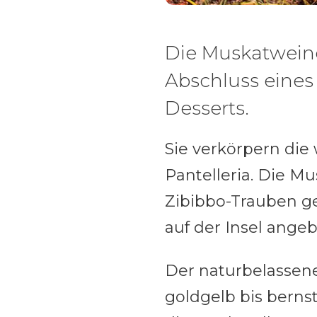
Die Muskatweine
Abschluss eines
Desserts.
Sie verkörpern die
Pantelleria. Die M
Zibibbo-Trauben g
auf der Insel ange
Der naturbelassene 
goldgelb bis berns