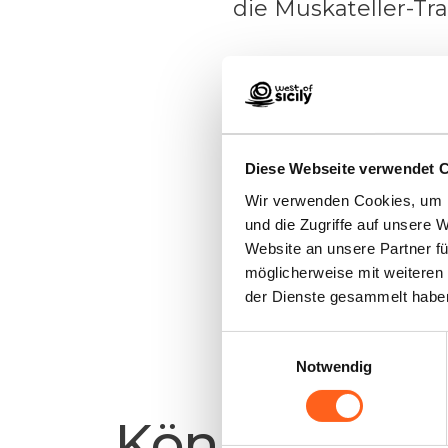
die Muskateller-Tra
Sein Mindestalkoh
hat einen süßen
entweder am Rebs
Diese Webseite verwendet 
Wir verwenden Cookies, um I
und die Zugriffe auf unsere 
Website an unsere Partner fü
Informationen anford
möglicherweise mit weiteren
der Dienste gesammelt habe
Einwilligungsauswahl
Notwendig
Könnte es fü