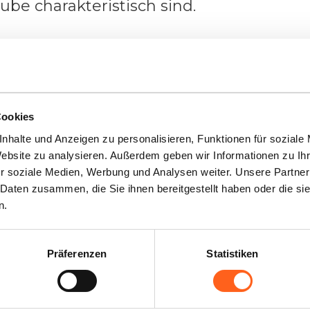
ube charakteristisch sind.
olgehalt beträgt 11,5°. Der Moscato Passi
 Geschmack und wird aus Trauben gewo
tock oder nach der Ernte trocknen ließ
Cookies
nhalte und Anzeigen zu personalisieren, Funktionen für soziale
Website zu analysieren. Außerdem geben wir Informationen zu I
r soziale Medien, Werbung und Analysen weiter. Unsere Partner
ern
 Daten zusammen, die Sie ihnen bereitgestellt haben oder die s
n.
Präferenzen
Statistiken
r Sie