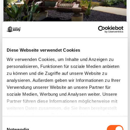
Villa Del Vento
1
/
6
Diese Webseite verwendet Cookies
Wir verwenden Cookies, um Inhalte und Anzeigen zu
personalisieren, Funktionen für soziale Medien anbieten
Kontakte:
zu können und die Zugriffe auf unsere Website zu
Contrada Birgi vecchi, via Torre Sances, 406/D
analysieren. Außerdem geben wir Informationen zu Ihrer
Marsala
Verwendung unserer Website an unsere Partner für
Telefon
3466689851
soziale Medien, Werbung und Analysen weiter. Unsere
E-Mail
info@villadelvento.it
Partner führen diese Informationen möglicherweise mit
Website
weiteren Daten zusammen, die Sie ihnen bereitgestellt
Buchen Sie jetzt
haben oder die sie im Rahmen Ihrer Nutzung der Dienste
gesammelt haben.
Einwilligungsauswahl
Wie kommt man
Notwendig