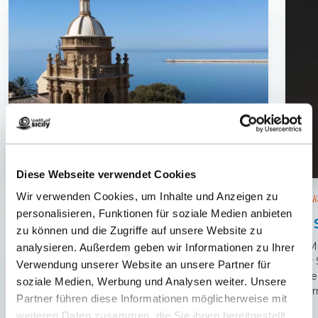
Diese Webseite verwendet Cookies
Wir verwenden Cookies, um Inhalte und Anzeigen zu
(Ehemali
Mazara Del Vallo
personalisieren, Funktionen für soziale Medien anbieten
Mus
Eine Stadt zwischen Orient und Okzident
zu können und die Zugriffe auf unsere Website zu
Das Mu
analysieren. Außerdem geben wir Informationen zu Ihrer
in der
Verwendung unserer Website an unsere Partner für
Funde 
soziale Medien, Werbung und Analysen weiter. Unsere
Völker
Partner führen diese Informationen möglicherweise mit
weiteren Daten zusammen, die Sie ihnen bereitgestellt